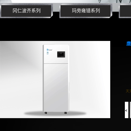
冈仁波齐系列
玛旁雍错系列
唐
天天