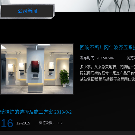
公司新闻
回响不断！冈仁波齐五系
发布时间:
2022
-
07
-
04
浏览
多少事，从来急天地转，光阴迫一
铸就冈底斯的筋骨一定是产品只有
战鼓催征程 策马扬鞭再奋蹄冈仁波
产品发布会的顺利举行如一击重锤
本着“时尚潮流，低碳先锋”的品
产品可省燃气20%，更以九大优
壁挂炉的选择及施工方案 2013-9-2
端地区进行实地运行测试，最终推
16
美好生活的期待。发布会上总工程
12
-
2015
浏览次数：
112
上，品质为先”质量宣言，令与会
亦或是一种念念不忘，一种难以割