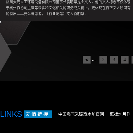
定性不谈）。冬季燃气压力低，夏季燃气压力高。就拿每一天来讲，我们所使用
杭州大元人工环境设备有限公司董事长袁明华是个文人，他的文人标志不仅体现
的燃气压力也不稳定，用气高峰期燃气压力低，用气低峰期燃气压力高。即便是
于杭州作协副主席等诸多和文化相关的职务或头衔上，更体现在真正文人所固有
夏季燃气用气高峰期，燃气压力也远远高于额定压力，这是因为夏季用气量较
的特质——要么爱思考。【行业随笔】文人袁明华：...
小，燃气压力较高。为什么夏季天然气压力远高于冬季天然气压力，也就不难理
解了。为什么会出现这样的问题呢？根本原因在哪里？且听分解。A、我国管道
气设计标准较发达国家设计标准差距较大，许多设计基础数据已经跟不上实际情
让冈底斯在网上安家袁明华对网络营销的重视程度超乎一般壁挂炉企业老总，他
况的发展。举例说明：有项指标我们一直沿用前苏联设计标准，那就是最基础的
这种渴求突破的精神或许将为冈底斯带来新气象。 杭州大元人工环境设备有限公
一个设计系数——同时使用系数，我们一直沿用的是14%，什么意思呢？也就是
司董事长袁明华是个文人，他的文人标志不仅体现于杭州作协副主席等诸多和文
照某...
化相关的职务或头衔上，更体现在真正文人所固有的特质——要么爱思考，要么
豪情万丈，喜欢挑战并从中获取创作源泉。袁明华也具备这些特质。他的壁挂炉
...
2
3
4
品牌冈底斯来自他深深喜爱的冈底斯山，为此他还专门写过一本专著《永远的冈
底斯》。3月21日，生性豪爽的袁明华款待到访的暖立方•中国地暖网
（www.dnw.com.cn)和从山西赶来的某经销商一行人。酒过三巡，袁明华谈及冈底
斯发展未来，坦露冈底斯进军网络营销的雄心。根据袁明华的判断，当前网络营
销已经势不可挡，壁挂炉产品虽然存在一定专业门槛，需要专业的安装服务，但
在网络的滚滚浪潮下，壁挂炉行业迟早要“触网”，不“触网”就是等死。为此，冈底
斯一方面安排专人负责网络营销业务并预算有充足资金运作网络营销，另一方面
还因此推迟了今年的经销商大会，并在此之前和一些经销商充分沟通如何运作网
络营销。据袁明华透露，冈底斯壁挂炉去年实现销量4万多台，销售额1亿多元。
LINKS
友 情 链 接
中国燃气采暖热水炉官网
壁挂炉月刊
目前...