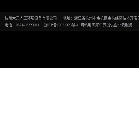
杭州大元人工环境设备有限公司
地址：浙江省杭州市余杭区余杭经济技术开发区恒
电话：0571-86223011
浙ICP备19031323号-1
网站地图
犀牛云提供企业云服务