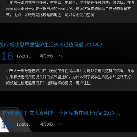
目前的采暖方式有很多种，有空调、电暖气、壁挂炉等多种方式可供选择，在考
大河的水质，决定着人的层次，决
虑家庭采暖时一定要根据当地的气候状况、能源状况来选择适合自己的采暖方
赛跑，与时代并进，面对风云变幻
式。比如：采暖周期比较短的地区，可以考虑使用空调...
冈底斯人必将厚植情怀，不屈不挠
和电暖气来进行采暖，采暖周期较长的地区，则可以考虑壁挂炉采暖方式。目前
从全球采暖趋势来看，壁挂炉采暖是最为风行的，这与其舒适节能的优点是分不
如何解决夏季壁挂炉生活热水过热问题 2013-8-9
开的。从舒适角度来讲，壁挂炉采暖为辐射散热方式，均匀升温，温度均恒，健
康舒适，温润宜人。散热点遍布各个角落，并可实现分区温控，用户可自由设定
16
12
-
2015
浏览次数：
238
房间温度及启停时间。关闭壁挂炉后，房间依然会长时间保持在一定的温暖范围
内。供暖的同时可24小时供应生活热水，水温恒定，水量充足。采暖是一个系统
工程，涉及的问题不仅在于产品本身，也包括方案设计是否合理，前期方案设计
相当大一部分壁挂炉用户（无论中外任何品牌）可能都会遇到这样的情况：冬季
的合理，将避免日后的遗憾，要选择正规的全程服务的采暖安装公司是非常必要
供暖和洗浴使用情况良好的燃气壁挂炉，为什么到了夏季生活热水却控制不好、
的。从采暖系统来讲，遗憾主要会出现在设计、选材、施工等方面。比如铺装地
频频超过设定温度很多？遇到这样的情况，用户往往...
暖，在当初设计地暖的时候，有些家庭会在选择“地暖+散热器”的方式，这样可能
会减少部分费用，但整体感觉可能不会舒适，尤其是从使用散热器的房间走进地
暖的房间，就会感觉到非常冷。在选材方面，最核心的壁挂炉产品一定要使用大
说是壁挂炉问题，实际不是这样。那么主要原因是什么呢？ 问题主要出在燃气压
品牌的壁挂炉产品，笔者建议在国内应采用先水平的壁挂炉产品，比如冈底斯壁
力上：1、燃气壁挂炉额定功率，是指在国标 2000帕天然气压力下的输入功率。
【行业随笔】文人袁明华：让冈底斯在网上安家 2013-07-02
挂炉，这样不仅产品质量有保证，安装和售后服务也非常好，公司400-8812-999二
气壁挂炉，是严格按照国家标准设计生产产品。换话句话讲，就是只要严格控制
十四小时为你开...
天然气炉前压力（国标2000帕），那么壁挂炉就能够达到额定功率，供暖洗浴的
16
12
-
2015
浏览次数：
178
温度控制都是没有问题的，壁挂炉寿命也可以达到设计寿命。2、但是，现在的问
题是：我们所使用的天然气压力是不稳定的（我们暂时抛开燃气成分及热值的稳